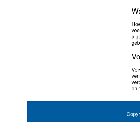
Wa
Hoe
vee
alg
geb
Vo
Ver
ven
ver
en 
Copyr