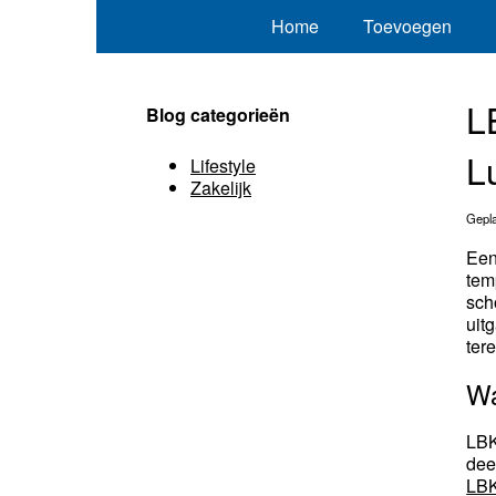
Home
Toevoegen
L
Blog categorieën
L
Lifestyle
Zakelijk
Gepla
Een
tem
sc
uit
ter
Wa
LBK
dee
LBK-