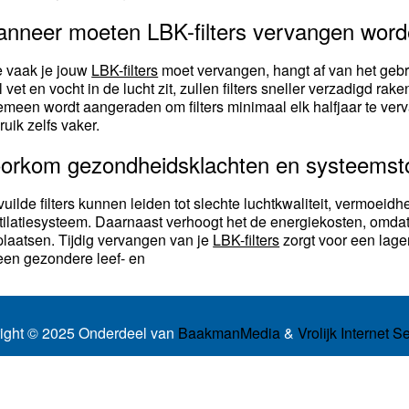
nneer moeten LBK-filters vervangen wor
 vaak je jouw
LBK-filters
moet vervangen, hangt af van het geb
l vet en vocht in de lucht zit, zullen filters sneller verzadigd r
emeen wordt aangeraden om filters minimaal elk halfjaar te vervan
ruik zelfs vaker.
orkom gezondheidsklachten en systeemst
vuilde filters kunnen leiden tot slechte luchtkwaliteit, vermoeid
tilatiesysteem. Daarnaast verhoogt het de energiekosten, omda
plaatsen. Tijdig vervangen van je
LBK-filters
zorgt voor een lage
een gezondere leef- en
ight © 2025 Onderdeel van
BaakmanMedia
&
Vrolijk Internet S