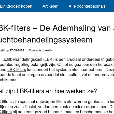
Linktegoed kopen
Artikelen
Alle dochterpagina's
BK-filters – De Ademhaling van
uchtbehandelingssysteem
atst op 27-05-2025
Categorie:
Zakelijk
 luchtbehandelingskast (LBK) is een cruciaal onderdeel in geb
peratuurregeling belangrijk zijn. Of het nu gaat om een horecaza
hone
LBK-filters
functioneert het systeem niet naar behoren. Dez
gaande lucht en zorgen ervoor dat stof, pollen, vet en andere vero
echtkomen.
t zijn LBK-filters en hoe werken ze?
-filters zijn speciaal ontworpen filters die worden geplaatst in
ltjes op zoals fijnstof, vetdampen, rook en micro-organismen. Do
filters
bij aan een gezond binnenklimaat en beschermen ze het s