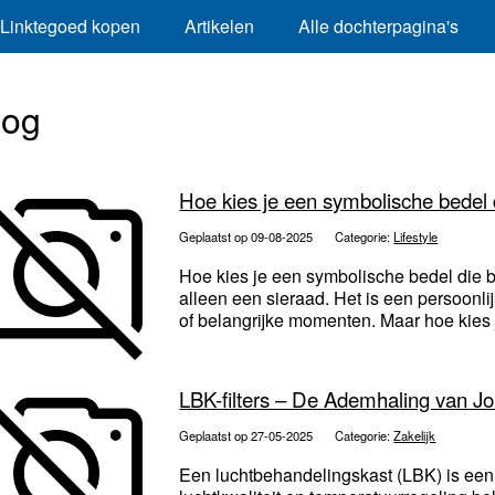
Linktegoed kopen
Artikelen
Alle dochterpagina's
log
Hoe kies je een symbolische bedel d
Geplaatst op 09-08-2025
Categorie:
Lifestyle
Hoe kies je een symbolische bedel die b
alleen een sieraad. Het is een persoonlij
of belangrijke momenten. Maar hoe kies j
LBK-filters – De Ademhaling van 
Geplaatst op 27-05-2025
Categorie:
Zakelijk
Een luchtbehandelingskast (LBK) is een