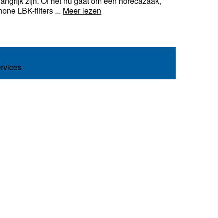
langrijk zijn. Of het nu gaat om een horecazaak,
one LBK-filters ...
Meer lezen
ervices