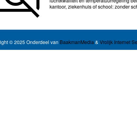
luchtkwaliteit en temperatuurregeling be
kantoor, ziekenhuis of school: zonder sch
ight © 2025 Onderdeel van
BaakmanMedia
&
Vrolijk Internet S