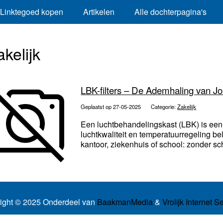
Linktegoed kopen
Artikelen
Alle dochterpagina's
akelijk
LBK-filters – De Ademhaling van 
Geplaatst op 27-05-2025
Categorie:
Zakelijk
Een luchtbehandelingskast (LBK) is een
luchtkwaliteit en temperatuurregeling be
kantoor, ziekenhuis of school: zonder sch
ight © 2025 Onderdeel van
BaakmanMedia
&
Vrolijk Internet S